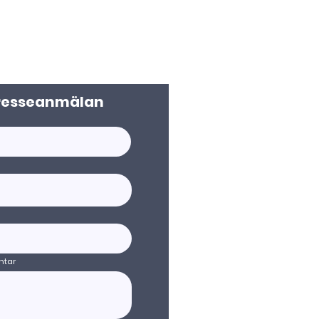
resseanmälan
tar