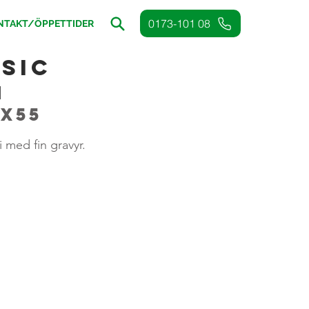
0173-101 08
NTAKT/ÖPPETTIDER
sic
i
5x55
 med fin gravyr.