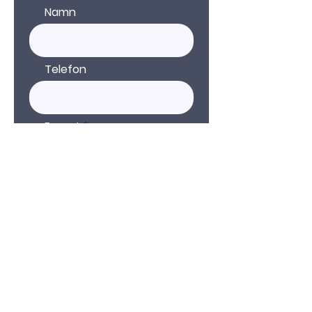
Namn
Telefon
E-post
Kommentar
Skicka in
Länk