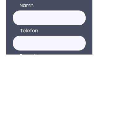
Namn
Telefon
E-post
Kommentar
Skicka in
Länk