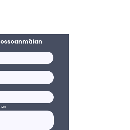
resseanmälan
tar