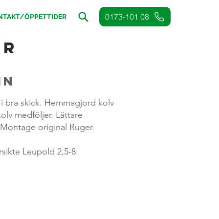
0173-101 08
NTAKT/ÖPPETTIDER
er
in
 i bra skick. Hemmagjord kolv
olv medföljer. Lättare
 Montage original Ruger.
arsikte Leupold 2,5-8.