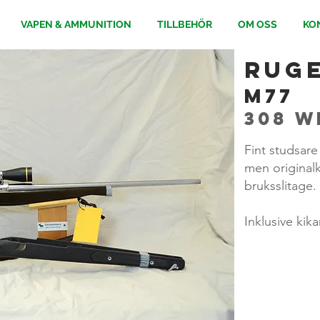
VAPEN & AMMUNITION
TILLBEHÖR
OM OSS
KO
Rug
M77
308 W
Fint studsare
men originalk
bruksslitage.
Inklusive kik