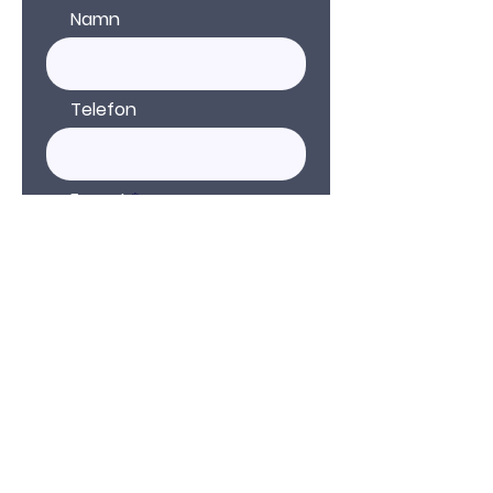
Namn
Telefon
E-post
Kommentar
Skicka in
Länk