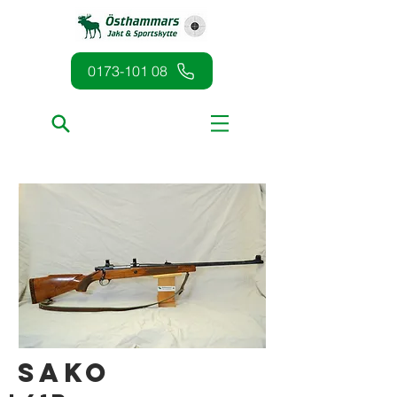
0173-101 08
Sako