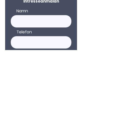
Intresseanmälan
Namn
Telefon
E-post
Kommentar
Skicka in