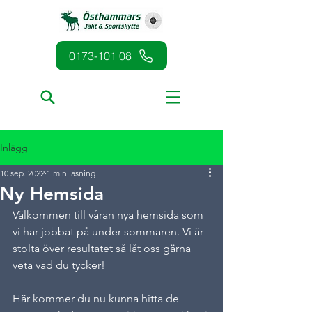
0173-101 08
Inlägg
10 sep. 2022
1 min läsning
Ny Hemsida
Välkommen till våran nya hemsida som 
vi har jobbat på under sommaren. Vi är 
stolta över resultatet så låt oss gärna 
veta vad du tycker! 
Här kommer du nu kunna hitta de 