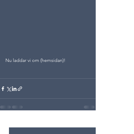
Nu laddar vi om (hemsidan)!
Visa alla
Senaste inlägg